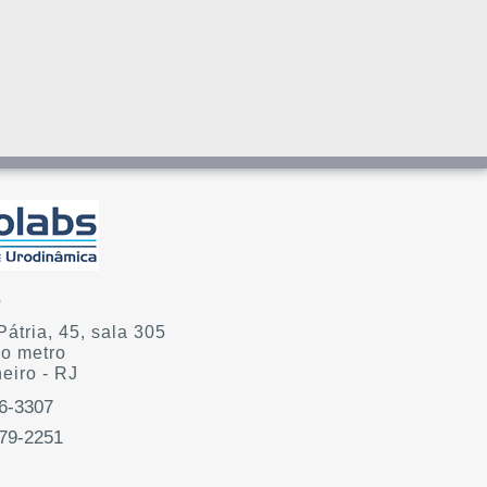
o
átria, 45, sala 305
do metro
eiro - RJ
6-3307
879-2251