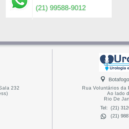
(21) 99588-9012
Botafog
Sala 232
Rua Voluntários da P
ess)
Ao lado 
Rio De Jan
Tel: (21) 312
(21) 98